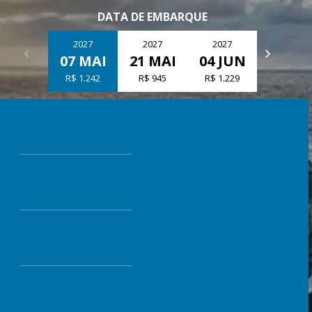
DATA DE EMBARQUE
2027
2027
2027
2027
07 MAI
21 MAI
04 JUN
02 JU
R$ 1.242
R$ 945
R$ 1.229
R$ 1.916