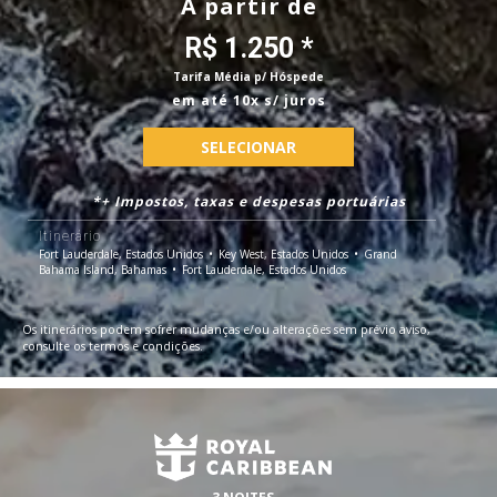
A partir de
R$ 1.250 *
Tarifa Média p/ Hóspede
em até 10x s/ juros
SELECIONAR
*+ Impostos, taxas e despesas portuárias
Itinerário
Fort Lauderdale, Estados Unidos
Key West, Estados Unidos
Grand
Bahama Island, Bahamas
Fort Lauderdale, Estados Unidos
Os itinerários podem sofrer mudanças e/ou alterações sem prévio aviso,
consulte os termos e condições.