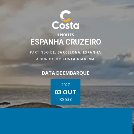
1 NOITES
ESPANHA CRUZEIRO
PARTINDO DE:
BARCELONA, ESPANHA
A BORDO DO:
COSTA DIADEMA
DATA DE EMBARQUE
2027
03 OUT
R$ 838