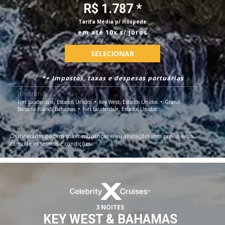
R$ 1.787 *
Tarifa Média p/ Hóspede
em até 10x s/ juros
SELECIONAR
*+ Impostos, taxas e despesas portuárias
Itinerário
Fort Lauderdale, Estados Unidos
Key West, Estados Unidos
Grand
Bahama Island, Bahamas
Fort Lauderdale, Estados Unidos
Os itinerários podem sofrer mudanças e/ou alterações sem prévio aviso,
consulte os termos e condições.
3 NOITES
KEY WEST & BAHAMAS