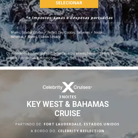
SELECIONAR
*+ Impostos, taxas e despesas portuárias
Itinerário
Miami, Estados Unidos
Perfect Day Cococay, Bahamas
Nassau,
Bahamas
Miami, Estados Unidos
Os itinerários podem sofrer mudanças e/ou alterações sem prévio aviso,
consulte os termos e condições.
3 NOITES
KEY WEST & BAHAMAS
CRUISE
PARTINDO DE:
FORT LAUDERDALE, ESTADOS UNIDOS
A BORDO DO:
CELEBRITY REFLECTION