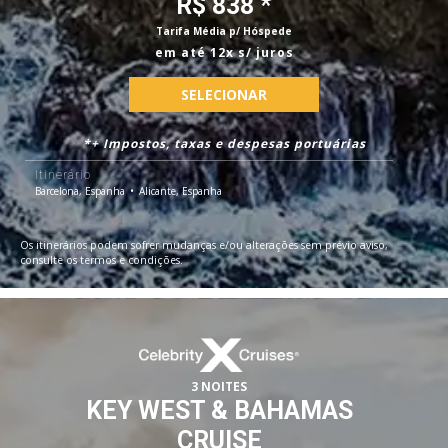
R$ 838 *
Tarifa Média p/ Hóspede
em até 12x s/ juros
SELECIONAR
*+ Impostos, taxas e despesas portuárias
Itinerário
Barcelona, Espanha
Alicante, Espanha
Os itinerários podem sofrer mudanças e/ou alterações sem prévio aviso,
consulte os termos e condições.
3 NOITES
KEY WEST & BAHAMAS
CRUISE