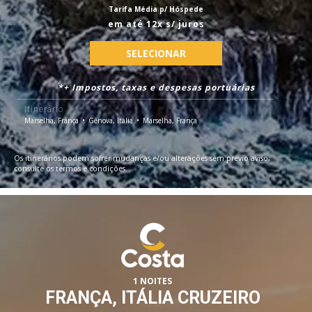
Tarifa Média p/ Hóspede
em até 12x s/ juros
SELECIONAR
*+ Impostos, taxas e despesas portuárias
Itinerário
Marselha, França
Gênova, Itália
Marselha, França
Os itinerários podem sofrer mudanças e/ou alterações sem prévio aviso,
consulte os termos e condições.
1 NOITES
FRANÇA, ITÁLIA CRUZEIRO