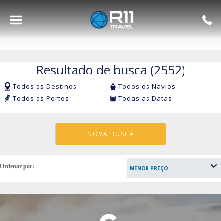
Voltar para o Menu
Principal
Resultado de busca (2552)
Royal Caribbean
Hotel
Todos os Destinos
Todos os Navios
Todos os Portos
Todas as Datas
Celebrity Cruises
Aéreo
NOVA BUSCA
Azamara
Ordenar por:
Silversea