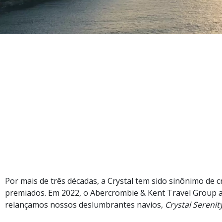
Costa Cruzeiros
Crystal Cruises
The Ritz-Carlton Yacht
Collection
Cruzeiros
Internacionais
Por mais de três décadas, a Crystal tem sido sinônimo de c
premiados. Em 2022, o Abercrombie & Kent Travel Group ad
relançamos nossos deslumbrantes navios,
Crystal Serenit
Fluviais e Expedições