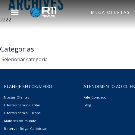
ARCHIVES
MEGA OFERTAS
2222
Voltar para o Menu
Principal
Royal Caribbean
Hotel
Categorias
Categorias
Celebrity Cruises
Aéreo
PLANEJE SEU CRUZEIRO
ATENDIMENTO AO CLIE
Azamara
Nossas Ofertas
Fale Conosco
Ofertas para o Caribe
Blog
Ofertas para a Europa
Silversea
Maiores do mundo
Reservar Royal Caribbean