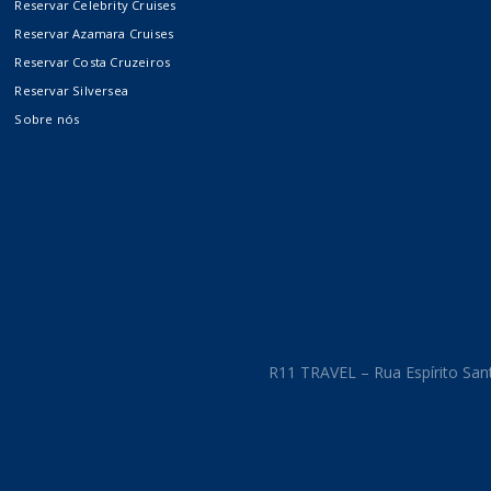
Reservar Celebrity Cruises
Costa Cruzeiros
Reservar Azamara Cruises
Reservar Costa Cruzeiros
Reservar Silversea
Crystal Cruises
Sobre nós
The Ritz-Carlton Yacht
Collection
Cruzeiros
Internacionais
R11 TRAVEL – Rua Espírito Sant
Fluviais e Expedições