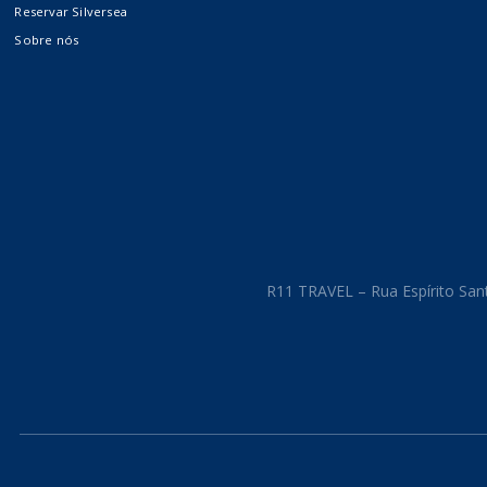
Reservar Silversea
Costa Cruzeiros
Sobre nós
Crystal Cruises
The Ritz-Carlton Yacht
Collection
R11 TRAVEL – Rua Espírito Sant
Cruzeiros
Internacionais
Fluviais e Expedições