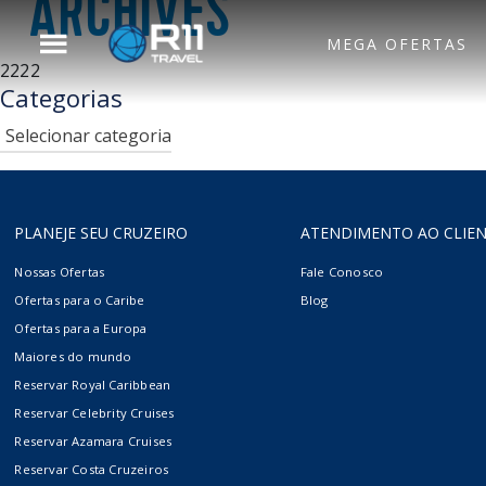
ARCHIVES
MEGA OFERTAS
2222
Voltar para o Menu
Categorias
Principal
Categorias
Royal Caribbean
Hotel
PLANEJE SEU CRUZEIRO
ATENDIMENTO AO CLIE
Celebrity Cruises
Aéreo
Nossas Ofertas
Fale Conosco
Ofertas para o Caribe
Blog
Ofertas para a Europa
Azamara
Maiores do mundo
Reservar Royal Caribbean
Reservar Celebrity Cruises
Silversea
Reservar Azamara Cruises
Reservar Costa Cruzeiros