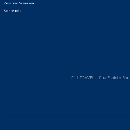
Reservar Silversea
Costa Cruzeiros
Sobre nós
Crystal Cruises
The Ritz-Carlton Yacht
Collection
R11 TRAVEL – Rua Espírito Sant
Cruzeiros
Internacionais
Fluviais e Expedições