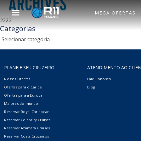
ARCHIVES
MEGA OFERTAS
2222
Voltar para o Menu
Categorias
Principal
Categorias
Royal Caribbean
Hotel
PLANEJE SEU CRUZEIRO
ATENDIMENTO AO CLIE
Celebrity Cruises
Aéreo
Nossas Ofertas
Fale Conosco
Ofertas para o Caribe
Blog
Ofertas para a Europa
Azamara
Maiores do mundo
Reservar Royal Caribbean
Reservar Celebrity Cruises
Silversea
Reservar Azamara Cruises
Reservar Costa Cruzeiros