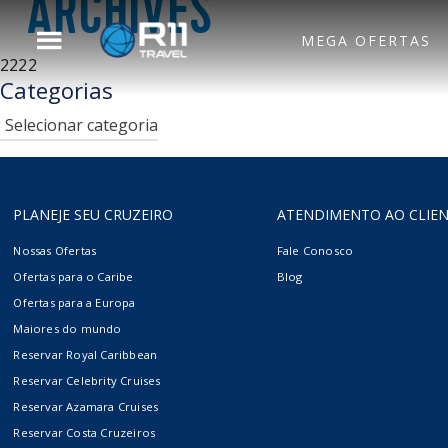
ARCHIVES
MEGA OFERTAS
2222
Voltar para o Menu
Categorias
Principal
Categorias
Royal Caribbean
Hotel
PLANEJE SEU CRUZEIRO
ATENDIMENTO AO CLIE
Celebrity Cruises
Aéreo
Nossas Ofertas
Fale Conosco
Ofertas para o Caribe
Blog
Ofertas para a Europa
Azamara
Maiores do mundo
Reservar Royal Caribbean
Reservar Celebrity Cruises
Silversea
Reservar Azamara Cruises
Reservar Costa Cruzeiros