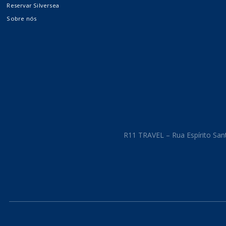
Reservar Silversea
Costa Cruzeiros
Sobre nós
Crystal Cruises
The Ritz-Carlton Yacht
Collection
R11 TRAVEL – Rua Espírito Sant
Cruzeiros
Internacionais
Fluviais e Expedições