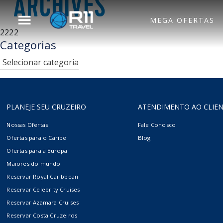
ARCHIVES
MEGA OFERTAS
2222
Voltar para o Menu
Categorias
Principal
Categorias
Royal Caribbean
Hotel
PLANEJE SEU CRUZEIRO
ATENDIMENTO AO CLIE
Celebrity Cruises
Aéreo
Nossas Ofertas
Fale Conosco
Ofertas para o Caribe
Blog
Ofertas para a Europa
Azamara
Maiores do mundo
Reservar Royal Caribbean
Reservar Celebrity Cruises
Silversea
Reservar Azamara Cruises
Reservar Costa Cruzeiros