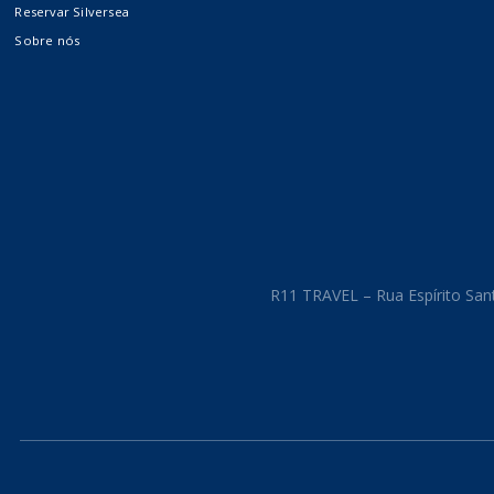
Reservar Silversea
Costa Cruzeiros
Sobre nós
Crystal Cruises
The Ritz-Carlton Yacht
Collection
R11 TRAVEL – Rua Espírito Sant
Cruzeiros
Internacionais
Fluviais e Expedições