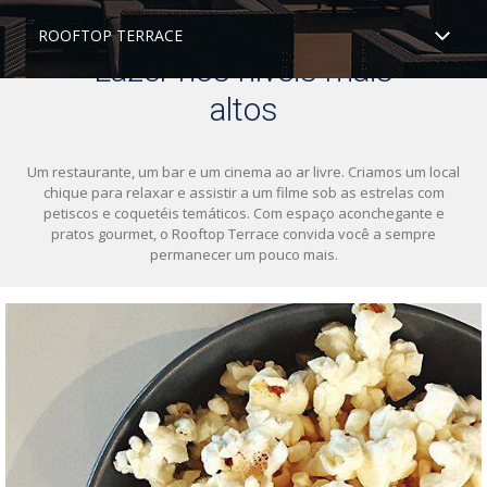
ROOFTOP TERRACE
Costa Cruzeiros
Lazer nos níveis mais
altos
Crystal Cruises
Um restaurante, um bar e um cinema ao ar livre. Criamos um local
chique para relaxar e assistir a um filme sob as estrelas com
petiscos e coquetéis temáticos. Com espaço aconchegante e
The Ritz-Carlton Yacht Collection
pratos gourmet, o Rooftop Terrace convida você a sempre
permanecer um pouco mais.
Cruzeiros Internacionais
Fluviais e Expedições